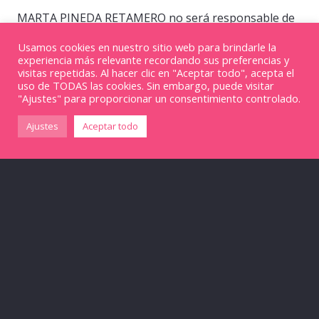
MARTA PINEDA RETAMERO no será responsable de
la infracción de los derechos de propiedad intelectual
Usamos cookies en nuestro sitio web para brindarle la
o industrial de terceros que pudieran derivarse de la
experiencia más relevante recordando sus preferencias y
visitas repetidas. Al hacer clic en "Aceptar todo", acepta el
inclusión en la Página Web de marcas, nombres
uso de TODAS las cookies. Sin embargo, puede visitar
"Ajustes" para proporcionar un consentimiento controlado.
comerciales, diseños industriales, patentes, diseños,
textos, fotografías, gráficos, logotipos, iconos o
Ajustes
Aceptar todo
software pertenecientes a terceros que hayan
declarado ser titulares de los mismos al incluirlos en
la Página Web.
El Usuario se obliga a usar los contenidos de la
Página Web de forma diligente, correcta y lícita y se
compromete a abstenerse de:
Utilizar los contenidos con fines o efectos