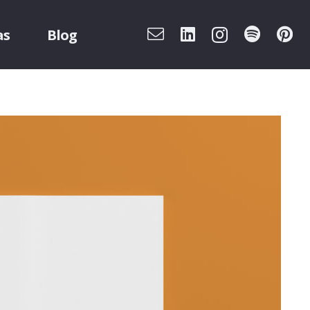
as
Blog