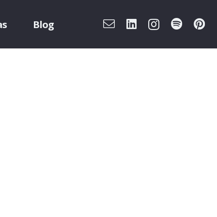
as
Blog